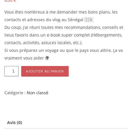
8,00
€
Vous êtes nombreux à me demander mes bons plans, les
contacts et adresses du vlog au Sénégal 🇸🇳
Du coup, j’ai réuni toutes mes recommandations, conseils et
lieux favoris dans un e‑book super complet (Hébergements,
contacts, activités, astuces locales, etc.).
Si vous préparez un voyage ou que le pays vous attire, ça va
vraiment vous aider 🌍
quantité
AJOUTER AU PANIER
de
Guide
complet
Catégorie :
Non classé
voyage
au
Senegal
Avis (0)