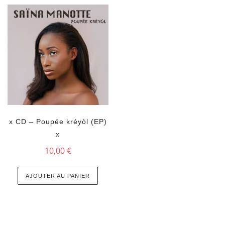
x CD – Poupée kréyòl (EP)
x
10,00
€
AJOUTER AU PANIER