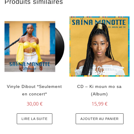
Produits similaires
Vinyle Dibout *Seulement
CD – Ki moun mo sa
en concert*
(Album)
30,00
€
15,99
€
LIRE LA SUITE
AJOUTER AU PANIER