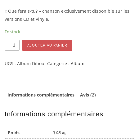
« Que ferais-tu? » chanson exclusivement disponible sur les
versions CD et Vinyle.
En stock
quantité
AJOUTER AU PANIER
de
CD
UGS :
Album Dibout
Catégorie :
Album
-
Dibout
(Album)
Informations complémentaires
Avis (2)
Informations complémentaires
Poids
0,08 kg