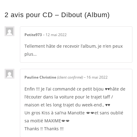
2 avis pour
CD – Dibout (Album)
Petite973
–
12 mai 2022
Tellement hâte de recevoir l’album, je n’en peux
plus…
Pauline Christine
(client confirmé)
–
16 mai 2022
Enfin !!! Je l’ai commandé ce petit bijou ♥️♥️hâte de
l’écouter dans la voiture pour le trajet taff /
maison et les long trajet du week-end., ♥️♥️
Un gros Kiss à saï’na Manotte 💋💋et sans oublié
sa moitié MAXIME💋💋
Thanks !! Thanks !!!